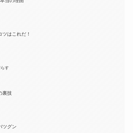
⁈本当の理由
コツはこれだ！
濡らす
の裏技
バツグン