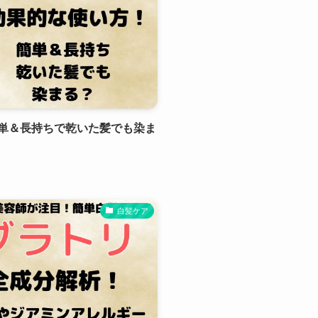
単＆長持ちで乾いた髪でも染ま
白髪ケア